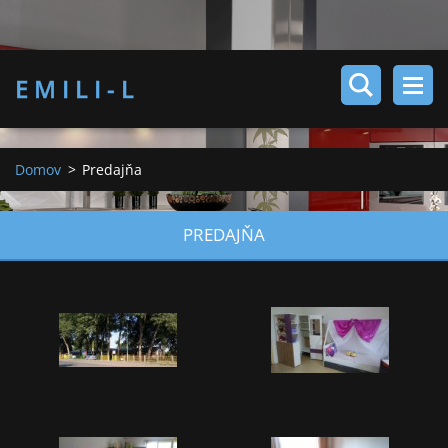
E M I L I - L
Domov
>
Predajňa
PREDAJŇA