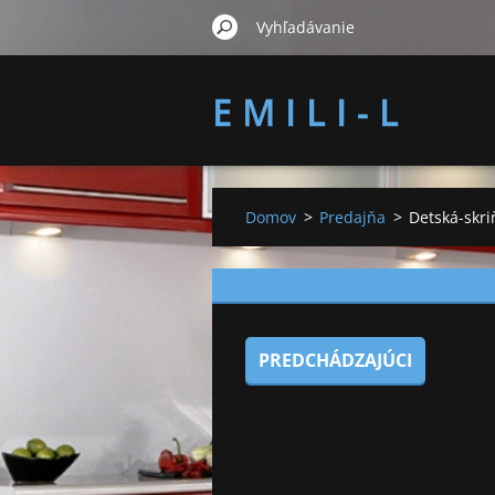
E M I L I - L
Domov
>
Predajňa
>
Detská-skri
PREDCHÁDZAJÚCI