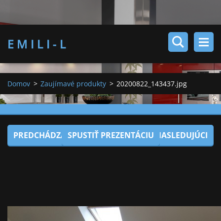
E M I L I - L
Domov
>
Zaujímavé produkty
>
20200822_143437.jpg
PREDCHÁDZAJÚCI
SPUSTIŤ PREZENTÁCIU
NASLEDUJÚCI