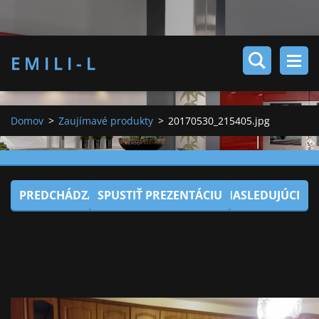
E M I L I - L
Domov
>
Zaujímavé produkty
>
20170530_215405.jpg
PREDCHÁDZAJÚCI
SPUSTIŤ PREZENTÁCIU
NASLEDUJÚCI