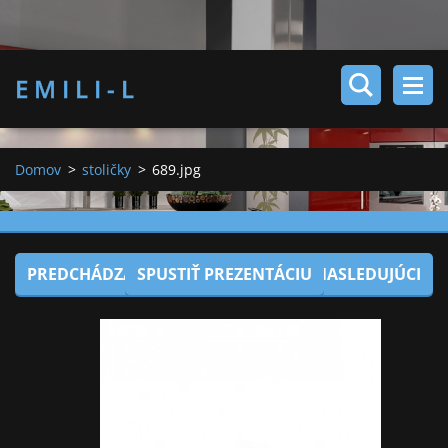
E M I L I - L
Domov
>
stoličky
>
689.jpg
PREDCHÁDZAJÚCI
SPUSTIŤ PREZENTÁCIU
NASLEDUJÚCI