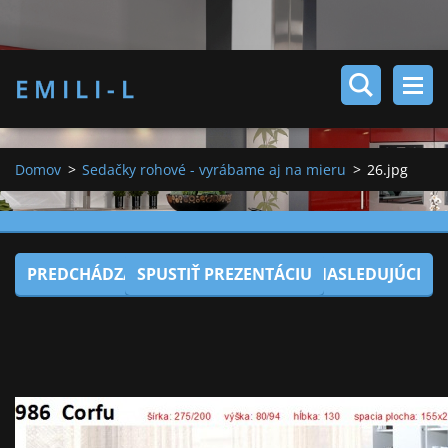
E M I L I - L
Domov
>
Sedačky rohové - vyrábame aj na mieru
>
26.jpg
PREDCHÁDZAJÚCI
SPUSTIŤ PREZENTÁCIU
NASLEDUJÚCI