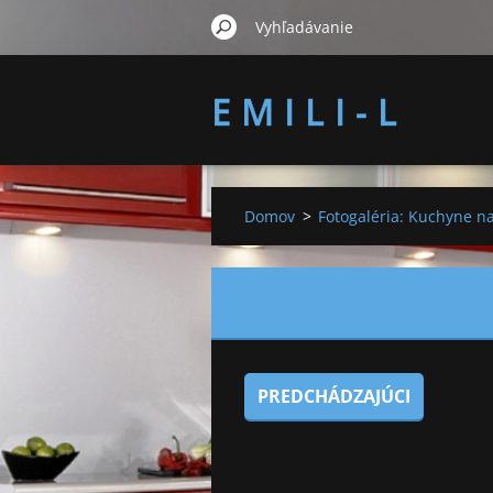
E M I L I - L
Domov
>
Fotogaléria: Kuchyne n
PREDCHÁDZAJÚCI