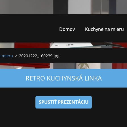
Domov
Kuchyne na mieru
a mieru
>
20201222_160239.jpg
RETRO KUCHYNSKÁ LINKA
SPUSTIŤ PREZENTÁCIU