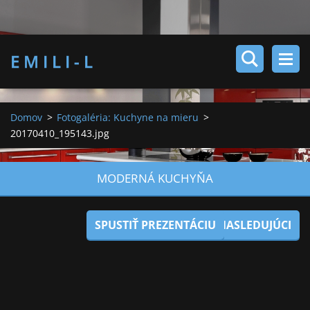
E M I L I - L
Domov
>
Fotogaléria: Kuchyne na mieru
>
20170410_195143.jpg
MODERNÁ KUCHYŇA
SPUSTIŤ PREZENTÁCIU
NASLEDUJÚCI